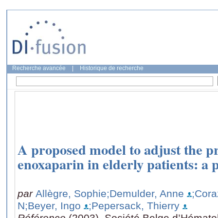
Recherche avancée
|
Historique de recherche
A proposed model to adjust the pr
enoxaparin in elderly patients: a 
par
Allègre, Sophie
;Demulder, Anne
;Cora
N
;Beyer, Ingo
;Pepersack, Thierry
Référence
(2003), Société Belge d’Hémato