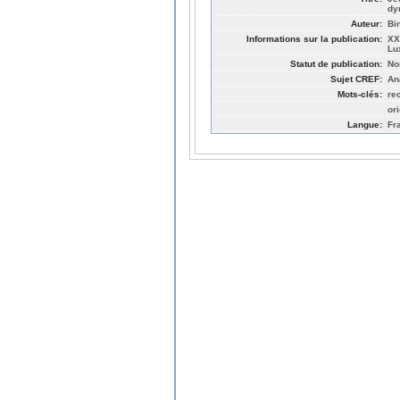
dy
Auteur:
Bi
Informations sur la publication:
XX
Lu
Statut de publication:
No
Sujet CREF:
An
Mots-clés:
re
or
Langue:
Fr