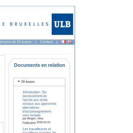
propos de DI-fusion
|
Contact
|
Documents en relation
DI-fusion
Introduction : Du
durcissement de
l’accès aux droits
sociaux aux approches
alternatives
d’accompagnement
vers l’emploi
par Bingen, Aline
2026-02-01
Publication
Les travailleuses et
travailleurs malades de