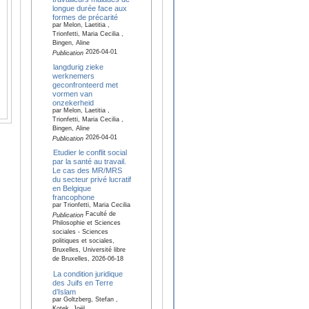
longue durée face aux
formes de précarité
par Melon, Laetitia ,
Trionfetti, Maria Cecilia ,
Bingen, Aline
2026-04-01
Publication
langdurig zieke
werknemers
geconfronteerd met
vormen van
onzekerheid
par Melon, Laetitia ,
Trionfetti, Maria Cecilia ,
Bingen, Aline
2026-04-01
Publication
Etudier le conflit social
par la santé au travail.
Le cas des MR/MRS
du secteur privé lucratif
en Belgique
francophone
par Trionfetti, Maria Cecilia
Faculté de
Publication
Philosophie et Sciences
sociales - Sciences
politiques et sociales,
Bruxelles, Université libre
de Bruxelles, 2026-06-18
La condition juridique
des Juifs en Terre
d’Islam
par Goltzberg, Stefan ,