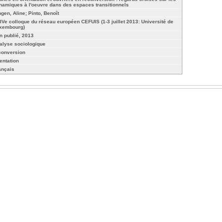
namiques à l'oeuvre dans des espaces transitionnels
ngen, Aline; Pinto, Benoît
IVe colloque du réseau européen CEFUIS (1-3 juillet 2013: Université de
xembourg)
n publié, 2013
alyse sociologique
conversion
ientation
ançais