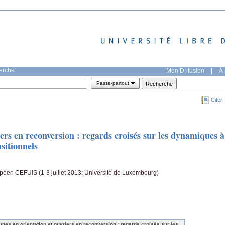
herche
Mon DI-fusion
|
À 
Passe-partout
Citer
iers en reconversion : regards croisés sur les dynamiques à
sitionnels
péen CEFUIS (1-3 juillet 2013: Université de Luxembourg)
unes en orientation et ouvriers en reconversion : regards croisés sur les