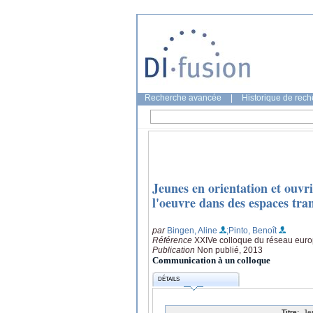
Recherche avancée
|
Historique de rec
Jeunes en orientation et ouvr
l'oeuvre dans des espaces tran
par
Bingen, Aline
;Pinto, Benoît
Référence
XXIVe colloque du réseau euro
Publication
Non publié, 2013
Communication à un colloque
DÉTAILS
Titre:
Je