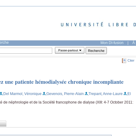
herche
Mon DI-fusion
|
À 
Passe-partout
Citer
z une patiente hémodialysée chronique incompliante
;Del Marmol, Véronique
;Gevenois, Pierre-Alain
;Trepant, Anne-Laure
;El
de néphrologie et de la Société francophone de dialyse (XIII: 4-7 October 2011: