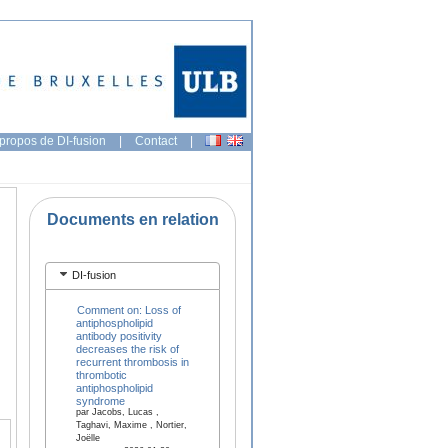
propos de DI-fusion
|
Contact
|
Documents en relation
DI-fusion
Comment on: Loss of
antiphospholipid
antibody positivity
decreases the risk of
recurrent thrombosis in
thrombotic
antiphospholipid
syndrome
par Jacobs, Lucas ,
Taghavi, Maxime , Nortier,
Joëlle