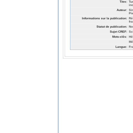
Titre:
Tu
in
Auteur:
Si
Pi
Informations sur la publication:
Ré
fr
Statut de publication:
No
Sujet CREF:
Sc
Mots-clés:
Hé
Mé
Langue:
Fr