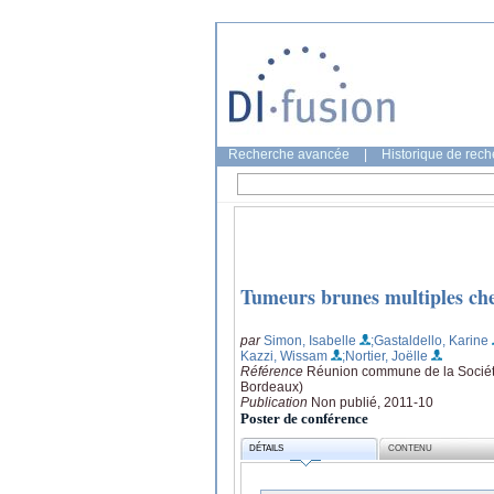
Recherche avancée
|
Historique de rec
Tumeurs brunes multiples che
par
Simon, Isabelle
;Gastaldello, Karine
Kazzi, Wissam
;Nortier, Joëlle
Référence
Réunion commune de la Société 
Bordeaux)
Publication
Non publié, 2011-10
Poster de conférence
DÉTAILS
CONTENU