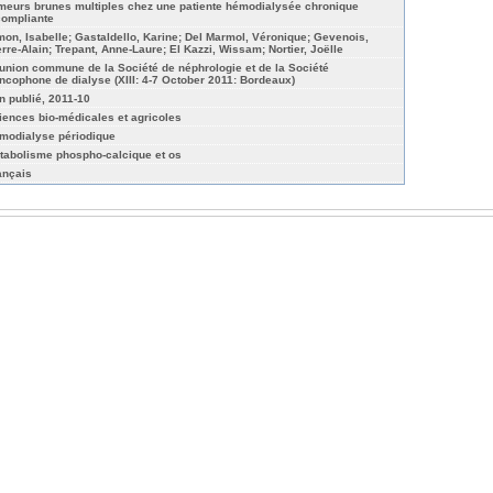
meurs brunes multiples chez une patiente hémodialysée chronique
compliante
mon, Isabelle; Gastaldello, Karine; Del Marmol, Véronique; Gevenois,
erre-Alain; Trepant, Anne-Laure; El Kazzi, Wissam; Nortier, Joëlle
union commune de la Société de néphrologie et de la Société
ancophone de dialyse (XIII: 4-7 October 2011: Bordeaux)
n publié, 2011-10
iences bio-médicales et agricoles
modialyse périodique
tabolisme phospho-calcique et os
ançais