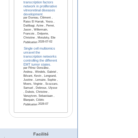
transcription factors
network in proliferative
vitreoretinal diseases
development
par Duveau, Clément ,
Raiss El Harrak, Yosra ,
Datlibagi, Azine , Perret,
Jason , Willermain,
Francois , Delporte,
Christine , Motulsky, Elie
2026-07-02
Publication
Single cell multiomics
unravel the
transcription networks
controlling the different
EMT tumor states.
par Pérez González,
Andrea , Windels, Gabriel ,
Bévant, Kevin , Lengrand,
Justine , Lemaire, Sophie ,
Moers, Virginie , Scozzaro,
Samuel , Debroux, Ulysse
, Dubois, Christine ,
Vanuytven, Sebastiaan ,
Blanpain, Cédric
2026-07
Publication
Facilité