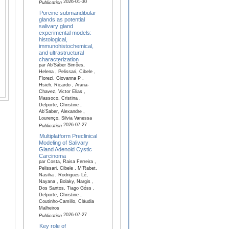
2026-01-30
Publication
Porcine submandibular
glands as potential
salivary gland
experimental models:
histological,
immunohistochemical,
and ultrastructural
characterization
par Ab’Sáber Simões,
Helena , Pelissari, Cibele ,
Florezi, Giovanna P ,
Hsieh, Ricardo , Arana-
Chavez, Victor Elias ,
Massoco, Cristina ,
Delporte, Christine ,
Ab’Saber, Alexandre ,
Lourenço, Silvia Vanessa
2026-07-27
Publication
Multiplatform Preclinical
Modeling of Salivary
Gland Adenoid Cystic
Carcinoma
par Costa, Raisa Ferreira ,
Pelissari, Cibele , M'Rabet,
Nasiha , Rodrigues Lé,
Nayana , Bolaky, Nargis ,
Dos Santos, Tiago Góss ,
Delporte, Christine ,
Coutinho-Camillo, Cláudia
Malheiros
2026-07-27
Publication
Key role of