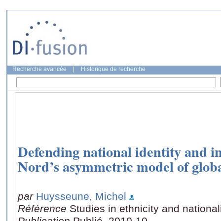
Recherche avancée
|
Historique de recherche
Defending national identity and i
Nord’s asymmetric model of globa
par
Huysseune, Michel
Référence
Studies in ethnicity and nationa
Publication
Publié, 2010-10