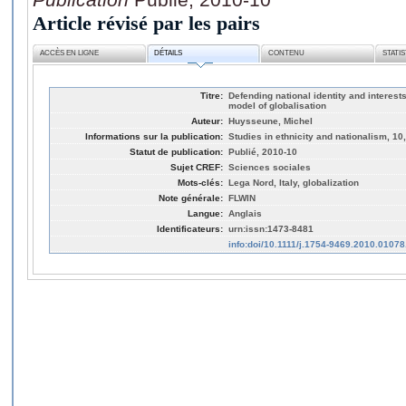
Article révisé par les pairs
ACCÈS EN LIGNE
DÉTAILS
CONTENU
STATI
Titre:
Defending national identity and interes
model of globalisation
Auteur:
Huysseune, Michel
Informations sur la publication:
Studies in ethnicity and nationalism, 10
Statut de publication:
Publié, 2010-10
Sujet CREF:
Sciences sociales
Mots-clés:
Lega Nord, Italy, globalization
Note générale:
FLWIN
Langue:
Anglais
Identificateurs:
urn:issn:1473-8481
info:doi/10.1111/j.1754-9469.2010.01078