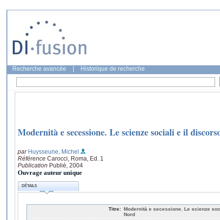
Recherche avancée
|
Historique de recherche
Modernità e secessione. Le scienze sociali e il discor
par
Huysseune, Michel
Référence
Carocci, Roma, Ed. 1
Publication
Publié, 2004
Ouvrage auteur unique
DÉTAILS
Titre:
Modernità e secessione. Le scienze socia
Nord