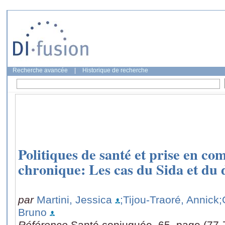
Recherche avancée
|
Historique de recherche
Politiques de santé et prise en co
chronique: Les cas du Sida et du 
par
Martini, Jessica
;Tijou-Traoré, Annick
;
Bruno
Référence
Santé conjuguée, 65, page (77-