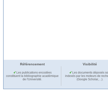
Référencement
Visibilité
Les publications encodées
Les documents déposés so
constituent la bibliographie académique
indexés par les moteurs de rech
de l'Université.
(Google Scholar,…).