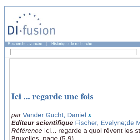
Recherche avancée
|
Historique de recherche
Ici ... regarde une fois
par
Vander Gucht, Daniel
Editeur scientifique
Fischer, Evelyne
;de M
Référence
Ici... regarde a quoi rêvent les s
Bruxelles, page (5-9)