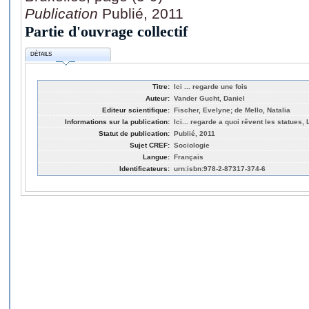
Publication
Publié, 2011
Partie d'ouvrage collectif
DÉTAILS
Titre:
Ici ... regarde une fois
Auteur:
Vander Gucht, Daniel
Editeur scientifique:
Fischer, Evelyne; de Mello, Natalia
Informations sur la publication:
Ici... regarde a quoi rêvent les statues, 
Statut de publication:
Publié, 2011
Sujet CREF:
Sociologie
Langue:
Français
Identificateurs:
urn:isbn:978-2-87317-374-6