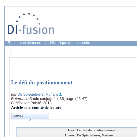
Recherche avancée
|
Historique de recherche
Le défi du positionnement
par
De Spiegelaere, Myriam
Référence
Santé conjuguée, 66, page (46-47)
Publication
Publié, 2013
Article sans comité de lecture
DÉTAILS
Titre:
Le défi du positionnement
Auteur:
De Spiegelaere, Myriam