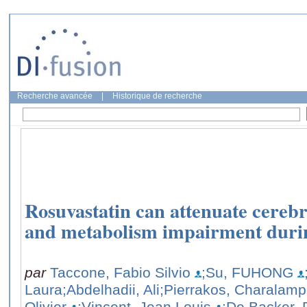
Recherche avancée
|
Historique de recherche
Rosuvastatin can attenuate cerebr
and metabolism impairment durin
par
Taccone, Fabio Silvio
;Su, FUHONG
Laura
;Abdelhadii, Ali
;Pierrakos, Charalam
Olivier
;Vincent, Jean Louis
;De Backer, 