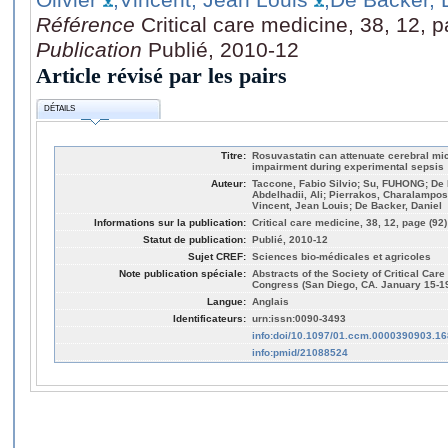
Référence
Critical care medicine, 38, 12, 
Publication
Publié, 2010-12
Article révisé par les pairs
DÉTAILS
Titre:
Rosuvastatin can attenuate cerebral mi
impairment during experimental sepsis
Auteur:
Taccone, Fabio Silvio; Su, FUHONG; De 
Abdelhadii, Ali; Pierrakos, Charalampos;
Vincent, Jean Louis; De Backer, Daniel
Informations sur la publication:
Critical care medicine, 38, 12, page (92)
Statut de publication:
Publié, 2010-12
Sujet CREF:
Sciences bio-médicales et agricoles
Note publication spéciale:
Abstracts of the Society of Critical Care
Congress (San Diego, CA. January 15-19
Langue:
Anglais
Identificateurs:
urn:issn:0090-3493
info:doi/10.1097/01.ccm.0000390903.16
info:pmid/21088524