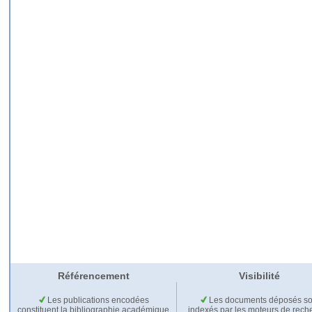
Référencement
Visibilité
Les publications encodées
Les documents déposés so
constituent la bibliographie académique
indexés par les moteurs de rech