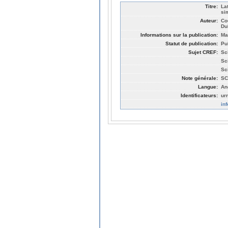
Titre:
La
si
Auteur:
Co
Du
Informations sur la publication:
Ma
Statut de publication:
Pu
Sujet CREF:
Sc
Sc
Sc
Note générale:
SC
Langue:
An
Identificateurs:
ur
in