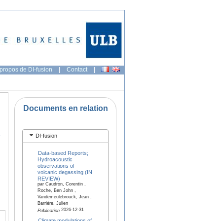
propos de DI-fusion
|
Contact
|
Documents en relation
d
DI-fusion
Data-based Reports;
Hydroacoustic
observations of
volcanic degassing (IN
REVIEW)
par Caudron, Corentin ,
Roche, Ben John ,
Vandemeulebrouck, Jean ,
Barrière, Julien
2026-12-31
Publication
Climate modulations of