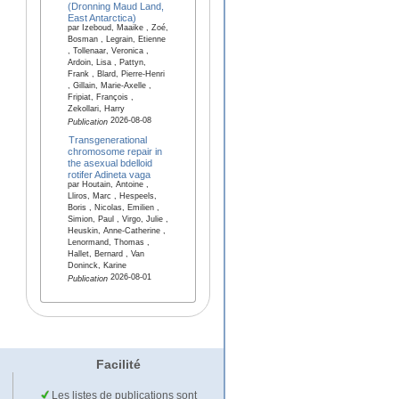
(Dronning Maud Land,
East Antarctica)
par Izeboud, Maaike , Zoé,
Bosman , Legrain, Etienne
, Tollenaar, Veronica ,
Ardoin, Lisa , Pattyn,
Frank , Blard, Pierre-Henri
, Gillain, Marie-Axelle ,
Fripiat, François ,
Zekollari, Harry
2026-08-08
Publication
Transgenerational
chromosome repair in
the asexual bdelloid
rotifer Adineta vaga
par Houtain, Antoine ,
Lliros, Marc , Hespeels,
Boris , Nicolas, Emilien ,
Simion, Paul , Virgo, Julie ,
Heuskin, Anne-Catherine ,
Lenormand, Thomas ,
Hallet, Bernard , Van
Doninck, Karine
2026-08-01
Publication
Facilité
Les listes de publications sont