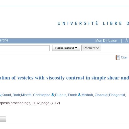
herche
Mon DI-fusion
|
À 
Passe-partout
Citer
ion of vesicles with viscosity contrast in simple shear an
;Kaoui, Badr
;Minetti, Christophe
;Dubois, Frank
;Misbah, Chaouqi
;Podgorski,
mposia proceedings, 1132, page (7-12)