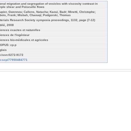
teral migration and segregation of vesicles with viscosity contrast in
mple shear and Poiseuille flows
upier, Gwennou; Callens, Natacha; Kaoui, Badr; Minetti, Christophe;
bois, Frank; Misbah, Chaouqi; Podgorski, Thomas
terials Research Society symposia proceedings, 1132, page (7-12)
blié, 2008
iences exactes et naturelles
iences de l'ingénieur
iences bio-médicales et agricoles
OPUS: cp.p
glais
n:issn:0272-9172
fo:scp/77950484771