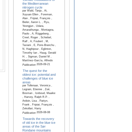
the Mediterranean
nitrogen cycle
par Wald, Tanja , Ai,
Xuyuan Ellen , Foreman,
Alan , Fripiat, François ,
Bieler, Aaron L. , Ryu,
Yeongjun , Udara,
Amarathunga , Montagna,
Paolo , A, Rüggeberg ,
Creel, Roger , Schiebel,
Ralf , A, Foubert , M,
Taviani , E, Pons-Branchu ,
N, Haghipour , Eglinton,
Timothy Ian , Haug, Gerald
H. , Sigman, Daniel M ,
Martínez-García, Alfredo
2026-09-21
Publication
The quest for the
oldest ice: potential and
challenges of blue ice
areas
par Tollenaar, Veronica ,
Legrain, Etienne , Zoé,
Bosman , Izeboud, Maaike
, Harvey, Ralph R.P. ,
Ardoin, Lisa , Pattyn,
Frank , Fripiat, François ,
Zekollari, Harry
2026-08-08
Publication
Towards the recovery
of old ice in the blue ice
areas of the Sør
Rondane mountains