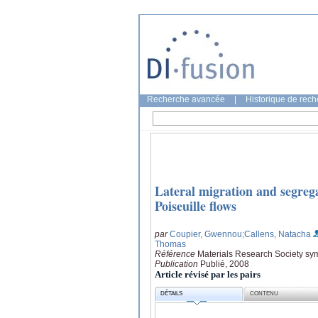
Recherche avancée
|
Historique de rec
Lateral migration and segregat
Poiseuille flows
par
Coupier, Gwennou
;Callens, Natacha
Thomas
Référence
Materials Research Society sy
Publication
Publié, 2008
Article révisé par les pairs
DÉTAILS
CONTENU