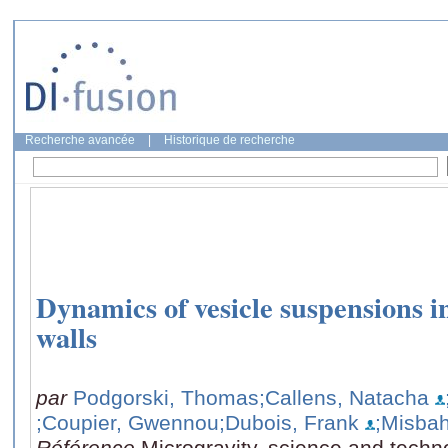
Recherche avancée
|
Historique de recherche
Dynamics of vesicle suspensions i
walls
par
Podgorski, Thomas
;Callens, Natacha
;Coupier, Gwennou
;Dubois, Frank
;Misba
Référence
Microgravity, science and techn