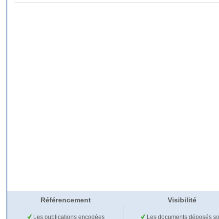
Référencement
Visibilité
Les publications encodées
Les documents déposés so