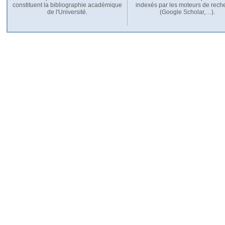
constituent la bibliographie académique
indexés par les moteurs de rech
de l'Université.
(Google Scholar,…).