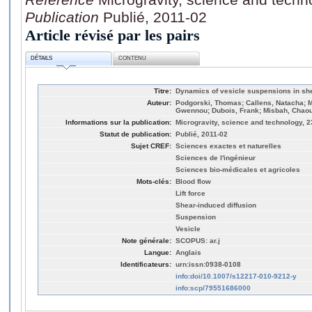
Publication
Publié, 2011-02
Article révisé par les pairs
DÉTAILS
CONTENU
Titre:
Dynamics of vesicle suspensions in sh
Auteur:
Podgorski, Thomas; Callens, Natacha; Mi
Gwennou; Dubois, Frank; Misbah, Chao
Informations sur la publication:
Microgravity, science and technology, 2
Statut de publication:
Publié, 2011-02
Sujet CREF:
Sciences exactes et naturelles
Sciences de l'ingénieur
Sciences bio-médicales et agricoles
Mots-clés:
Blood flow
Lift force
Shear-induced diffusion
Suspension
Vesicle
Note générale:
SCOPUS: ar.j
Langue:
Anglais
Identificateurs:
urn:issn:0938-0108
info:doi/10.1007/s12217-010-9212-y
info:scp/79551686000