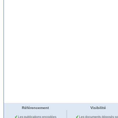
Référencement
Visibilité
Les publications encodées
Les documents déposés so