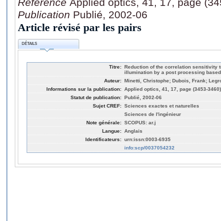
Référence
Applied optics, 41, 17, page (3
Publication
Publié, 2002-06
Article révisé par les pairs
DÉTAILS
Titre:
Reduction of the correlation sensitivity 
illumination by a post processing based 
Auteur:
Minetti, Christophe; Dubois, Frank; Leg
Informations sur la publication:
Applied optics, 41, 17, page (3453-3460)
Statut de publication:
Publié, 2002-06
Sujet CREF:
Sciences exactes et naturelles
Sciences de l'ingénieur
Note générale:
SCOPUS: ar.j
Langue:
Anglais
Identificateurs:
urn:issn:0003-6935
info:scp/0037054232