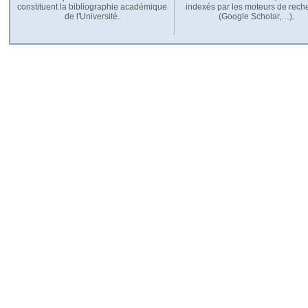
constituent la bibliographie académique
indexés par les moteurs de rech
de l'Université.
(Google Scholar,…).