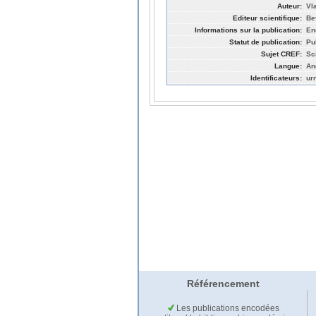
Auteur:
Vl
Editeur scientifique:
Be
Informations sur la publication:
En
Statut de publication:
Pu
Sujet CREF:
Sc
Langue:
An
Identificateurs:
ur
Référencement
Les publications encodées