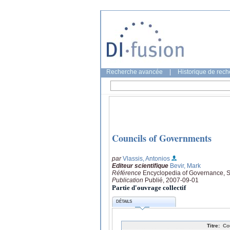
Recherche avancée
|
Historique de rec
Councils of Governments
par
Vlassis, Antonios
Editeur scientifique
Bevir, Mark
Référence
Encyclopedia of Governance, S
Publication
Publié, 2007-09-01
Partie d'ouvrage collectif
DÉTAILS
Titre:
Co