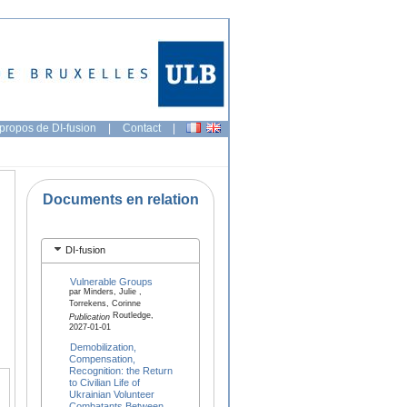
propos de DI-fusion
|
Contact
|
Documents en relation
DI-fusion
Vulnerable Groups
par Minders, Julie ,
Torrekens, Corinne
Routledge,
Publication
2027-01-01
Demobilization,
Compensation,
Recognition: the Return
to Civilian Life of
Ukrainian Volunteer
Combatants Between