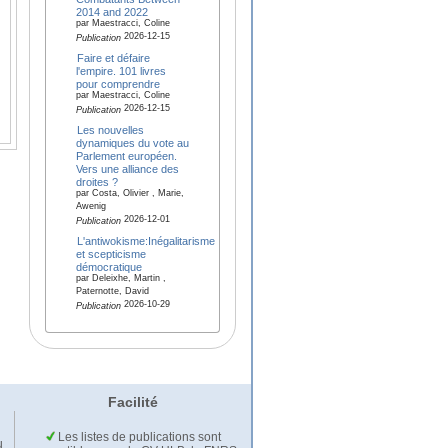
2014 and 2022
par Maestracci, Coline
2026-12-15
Publication
Faire et défaire
l'empire. 101 livres
pour comprendre
par Maestracci, Coline
2026-12-15
Publication
Les nouvelles
dynamiques du vote au
Parlement européen.
Vers une alliance des
droites ?
par Costa, Olivier , Marie,
Awenig
2026-12-01
Publication
L'antiwokisme:Inégalitarisme
et scepticisme
démocratique
par Deleixhe, Martin ,
Paternotte, David
2026-10-29
Publication
Facilité
Les listes de publications sont
u