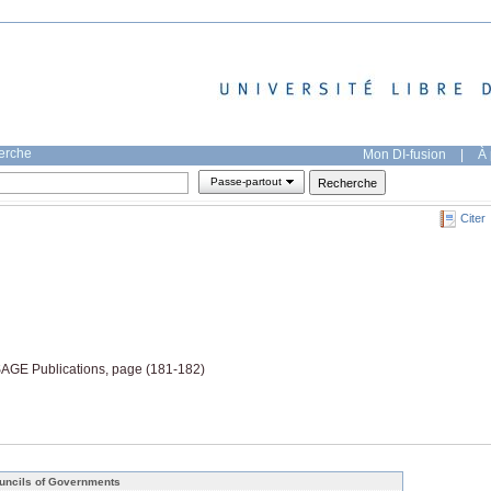
herche
Mon DI-fusion
|
À 
Passe-partout
Citer
AGE Publications, page (181-182)
uncils of Governments