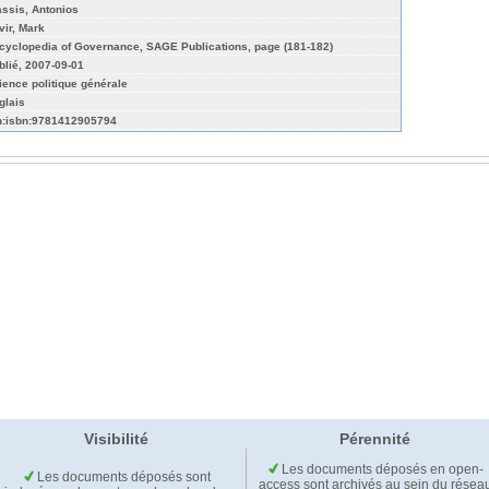
assis, Antonios
vir, Mark
cyclopedia of Governance, SAGE Publications, page (181-182)
blié, 2007-09-01
ience politique générale
glais
n:isbn:9781412905794
Visibilité
Pérennité
Les documents déposés en open-
Les documents déposés sont
access sont archivés au sein du résea