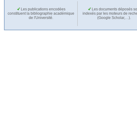
Les publications encodées
Les documents déposés so
constituent la bibliographie académique
indexés par les moteurs de rech
de l'Université.
(Google Scholar,…).