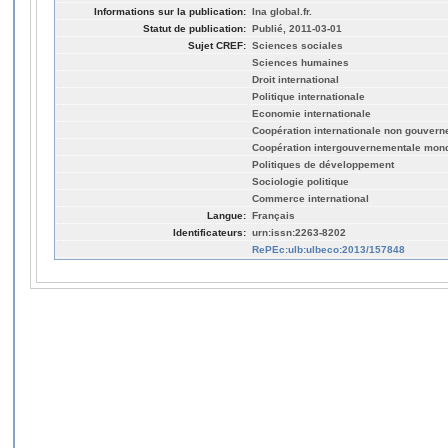
Informations sur la publication:
Ina global.fr.
Statut de publication:
Publié, 2011-03-01
Sujet CREF:
Sciences sociales
Sciences humaines
Droit international
Politique internationale
Economie internationale
Coopération internationale non gouver
Coopération intergouvernementale mond
Politiques de développement
Sociologie politique
Commerce international
Langue:
Français
Identificateurs:
urn:issn:2263-8202
RePEc:ulb:ulbeco:2013/157848