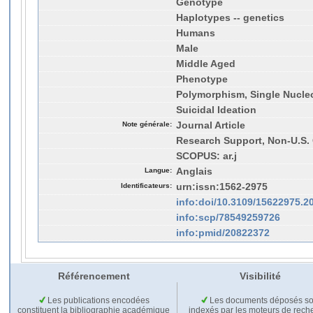
Genotype
Haplotypes -- genetics
Humans
Male
Middle Aged
Phenotype
Polymorphism, Single Nucleo
Suicidal Ideation
Note générale:
Journal Article
Research Support, Non-U.S. 
SCOPUS: ar.j
Langue:
Anglais
Identificateurs:
urn:issn:1562-2975
info:doi/10.3109/15622975.2
info:scp/78549259726
info:pmid/20822372
Référencement
Visibilité
Les publications encodées
Les documents déposés so
constituent la bibliographie académique
indexés par les moteurs de rech