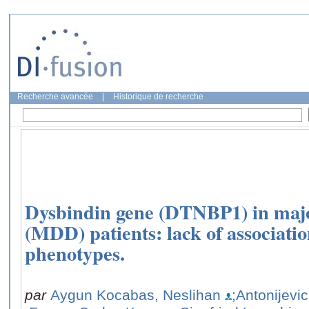
Recherche avancée
|
Historique de recherche
Dysbindin gene (DTNBP1) in majo
(MDD) patients: lack of associatio
phenotypes.
par
Aygun Kocabas, Neslihan
;Antonijevic