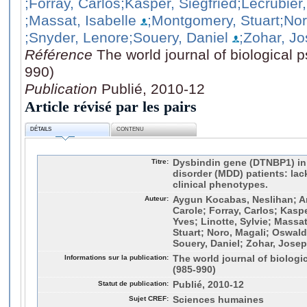
;Forray, Carlos
;Kasper, Siegfried
;Lecrubier
;Massat, Isabelle
;Montgomery, Stuart
;Nor
;Snyder, Lenore
;Souery, Daniel
;Zohar, J
Référence
The world journal of biological p
990)
Publication
Publié, 2010-12
Article révisé par les pairs
DÉTAILS
CONTENU
Titre:
Dysbindin gene (DTNBP1) in
disorder (MDD) patients: lac
clinical phenotypes.
Auteur:
Aygun Kocabas, Neslihan; Ant
Carole; Forray, Carlos; Kaspe
Yves; Linotte, Sylvie; Massa
Stuart; Noro, Magali; Oswald
Souery, Daniel; Zohar, Jose
Informations sur la publication:
The world journal of biologic
(985-990)
Statut de publication:
Publié, 2010-12
Sujet CREF:
Sciences humaines