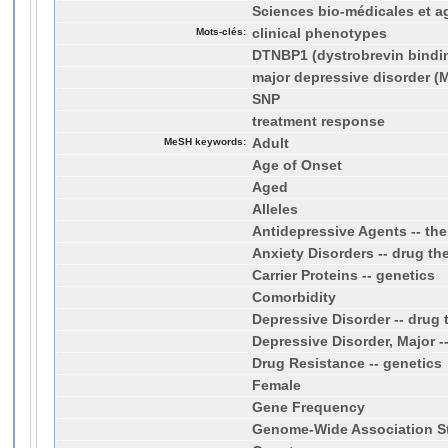
Sciences bio-médicales et a
Mots-clés:
clinical phenotypes
DTNBP1 (dystrobrevin bindin
major depressive disorder (
SNP
treatment response
MeSH keywords:
Adult
Age of Onset
Aged
Alleles
Antidepressive Agents -- the
Anxiety Disorders -- drug th
Carrier Proteins -- genetics
Comorbidity
Depressive Disorder -- drug 
Depressive Disorder, Major -
Drug Resistance -- genetics
Female
Gene Frequency
Genome-Wide Association S