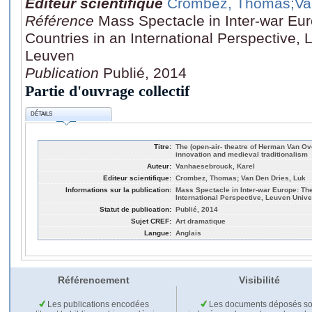
Editeur scientifique
Crombez, Thomas
;Va
Référence
Mass Spectacle in Inter-war Eu
Countries in an International Perspective, 
Leuven
Publication
Publié, 2014
Partie d'ouvrage collectif
DÉTAILS
Titre:
The (open-air- theatre of Herman Van O
innovation and medieval traditionalism
Auteur:
Vanhaesebrouck, Karel
Editeur scientifique:
Crombez, Thomas; Van Den Dries, Luk
Informations sur la publication:
Mass Spectacle in Inter-war Europe: The
International Perspective, Leuven Univ
Statut de publication:
Publié, 2014
Sujet CREF:
Art dramatique
Langue:
Anglais
Référencement
Visibilité
Les publications encodées
Les documents déposés so