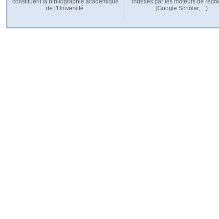
constituent la bibliographie académique
indexés par les moteurs de rech
de l'Université.
(Google Scholar,…).