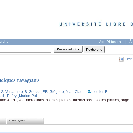
herche
Mon DI-fusion
|
À 
Passe-partout
Citer
quelques ravageurs
, S.
;Vercambre, B.
;Goebel, F.R.
;Grégoire, Jean-Claude
;Lieutier, F.
yud,
;Thiéry,
;Marion-Poll,
uae & IRD, Vol. Interactions insectes-plantes, Interactions insectes-plantes, page
STATISTIQUES