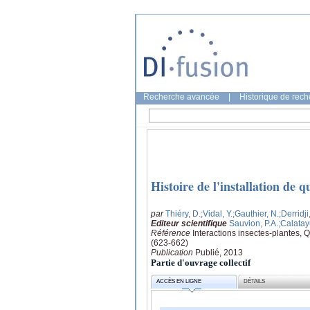
Recherche avancée
|
Historique de rec
Histoire de l'installation de 
par
Thiéry, D.
;Vidal, Y.
;Gauthier, N.
;Derridji
Editeur scientifique
Sauvion, P.A.
;Calata
Référence
Interactions insectes-plantes, Q
(623-662)
Publication
Publié, 2013
Partie d'ouvrage collectif
ACCÈS EN LIGNE
DÉTAILS