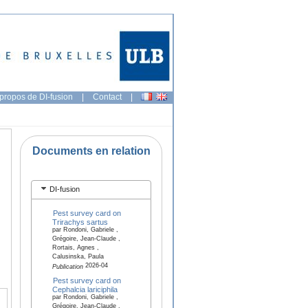
propos de DI-fusion
|
Contact
|
Documents en relation
DI-fusion
Pest survey card on
Trirachys sartus
par Rondoni, Gabriele ,
Grégoire, Jean-Claude ,
Rortais, Agnes ,
Calusinska, Paula
2026-04
Publication
Pest survey card on
Cephalcia lariciphila
par Rondoni, Gabriele ,
Grégoire, Jean-Claude ,