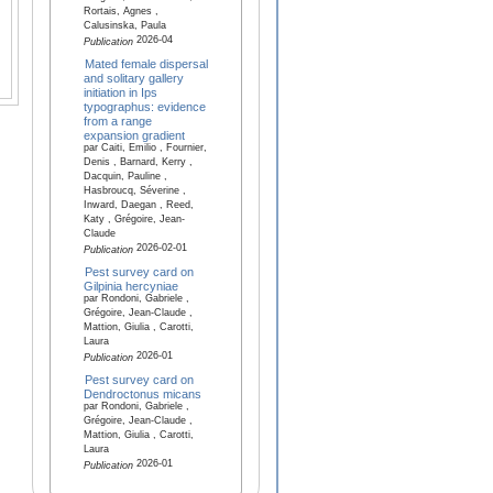
Rortais, Agnes ,
Calusinska, Paula
2026-04
Publication
Mated female dispersal
and solitary gallery
initiation in Ips
typographus: evidence
from a range
expansion gradient
par Caiti, Emilio , Fournier,
Denis , Barnard, Kerry ,
Dacquin, Pauline ,
Hasbroucq, Séverine ,
Inward, Daegan , Reed,
Katy , Grégoire, Jean-
Claude
2026-02-01
Publication
Pest survey card on
Gilpinia hercyniae
par Rondoni, Gabriele ,
Grégoire, Jean-Claude ,
Mattion, Giulia , Carotti,
Laura
2026-01
Publication
Pest survey card on
Dendroctonus micans
par Rondoni, Gabriele ,
Grégoire, Jean-Claude ,
Mattion, Giulia , Carotti,
Laura
2026-01
Publication