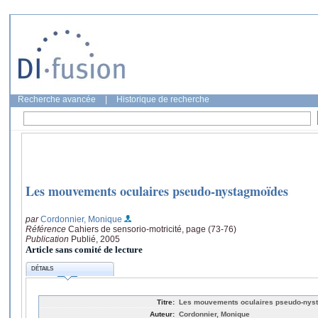
Recherche avancée
|
Historique de recherche
Les mouvements oculaires pseudo-nystagmoïdes
par
Cordonnier, Monique
Référence
Cahiers de sensorio-motricité, page (73-76)
Publication
Publié, 2005
Article sans comité de lecture
DÉTAILS
Titre:
Les mouvements oculaires pseudo-nys
Auteur:
Cordonnier, Monique