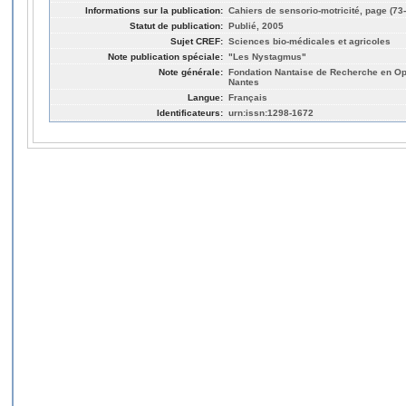
Informations sur la publication:
Cahiers de sensorio-motricité, page (73
Statut de publication:
Publié, 2005
Sujet CREF:
Sciences bio-médicales et agricoles
Note publication spéciale:
"Les Nystagmus"
Note générale:
Fondation Nantaise de Recherche en O
Nantes
Langue:
Français
Identificateurs:
urn:issn:1298-1672