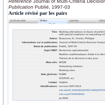
Référence
Journal of Multi-Criteria Decisio
Publication
Publié, 1997-03
Article révisé par les pairs
ACCÈS EN LIGNE
DÉTAILS
CONTENU
STATI
Titre:
Ranking alternatives on basis of prefere
with special emphasis on outranking rel
Auteur:
Bouyssou, D.; Vincke, Philippe
Informations sur la publication:
Journal of Multi-Criteria Decision Analys
Statut de publication:
Publié, 1997-03
Sujet CREF:
Recherche opérationnelle
Modèles mathématiques d'aide à la déc
Théorie de la décision et des jeux
Mots-clés:
MCDM
Outranking relations
Ranking rules
Note générale:
FLWIN
SCOPUS: ar.j
Langue:
Anglais
Identificateurs:
urn:issn:1057-9214
info:doi/10.1002/(SICI)1099-1360(1997
info:scp/37249038563
pv-0054