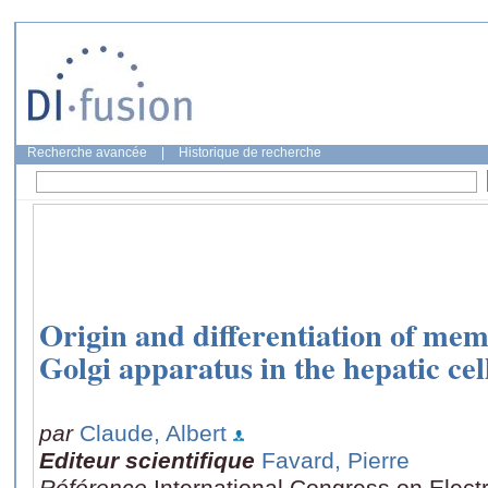
Recherche avancée
|
Historique de recherche
Origin and differentiation of mem
Golgi apparatus in the hepatic cel
par
Claude, Albert
Editeur scientifique
Favard, Pierre
Référence
International Congress on Elect