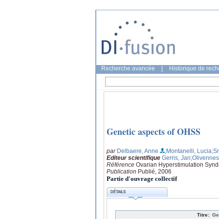
Recherche avancée
|
Historique de rec
Genetic aspects of OHSS
par
Delbaere, Anne
;Montanelli, Lucia
;S
Editeur scientifique
Gerris, Jan
;Olivennes
Référence
Ovarian Hyperstimulation Synd
Publication
Publié, 2006
Partie d'ouvrage collectif
DÉTAILS
Titre:
Ge