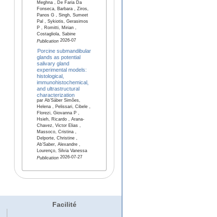
Meghna , De Faria Da
Fonseca, Barbara , Ziros,
Panos G , Singh, Sumeet
Pal , Sykiotis, Gerasimos
P , Romitti, Mirian ,
Costagliola, Sabine
2026-07
Publication
Porcine submandibular
glands as potential
salivary gland
experimental models:
histological,
immunohistochemical,
and ultrastructural
characterization
par Ab’Sáber Simões,
Helena , Pelissari, Cibele ,
Florezi, Giovanna P ,
Hsieh, Ricardo , Arana-
Chavez, Victor Elias ,
Massoco, Cristina ,
Delporte, Christine ,
Ab’Saber, Alexandre ,
Lourenço, Silvia Vanessa
2026-07-27
Publication
Facilité