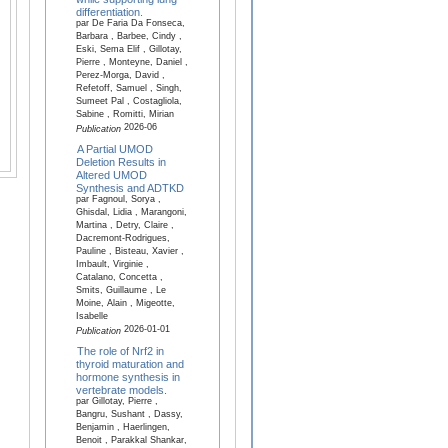
differentiation.
par De Faria Da Fonseca,
Barbara , Barbee, Cindy ,
Eski, Sema Elif , Gillotay,
Pierre , Monteyne, Daniel ,
Perez-Morga, David ,
Refetoff, Samuel , Singh,
Sumeet Pal , Costagliola,
Sabine , Romitti, Mirian
2026-06
Publication
A Partial UMOD
Deletion Results in
Altered UMOD
Synthesis and ADTKD
par Fagnoul, Sorya ,
Ghisdal, Lidia , Marangoni,
Martina , Detry, Claire ,
Dacremont-Rodrigues,
Pauline , Bisteau, Xavier ,
Imbault, Virginie ,
Catalano, Concetta ,
Smits, Guillaume , Le
Moine, Alain , Migeotte,
Isabelle
2026-01-01
Publication
The role of Nrf2 in
thyroid maturation and
hormone synthesis in
vertebrate models.
par Gillotay, Pierre ,
Bangru, Sushant , Dassy,
Benjamin , Haerlingen,
Benoit , Parakkal Shankar,