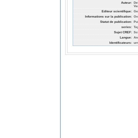
Auteur:
De
Va
Editeur scientifique:
Ge
Informations sur la publication:
Ov
Statut de publication:
Pu
series:
Ta
Sujet CREF:
Sc
Langue:
An
Identificateurs:
ur