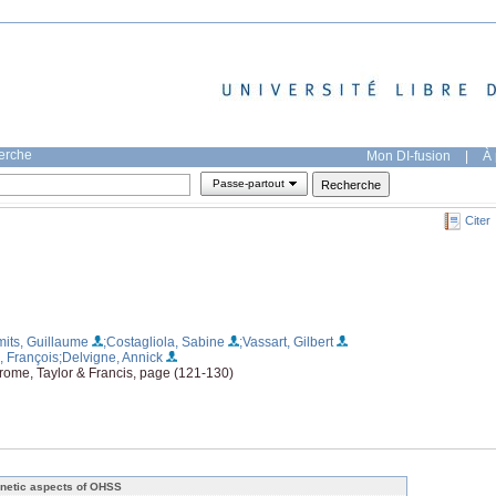
herche
Mon DI-fusion
|
À 
Passe-partout
Citer
mits, Guillaume
;Costagliola, Sabine
;Vassart, Gilbert
, François
;Delvigne, Annick
rome, Taylor & Francis, page (121-130)
netic aspects of OHSS