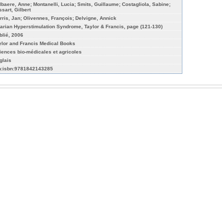
lbaere, Anne; Montanelli, Lucia; Smits, Guillaume; Costagliola, Sabine;
ssart, Gilbert
rris, Jan; Olivennes, François; Delvigne, Annick
arian Hyperstimulation Syndrome, Taylor & Francis, page (121-130)
blié, 2006
ylor and Francis Medical Books
iences bio-médicales et agricoles
glais
n:isbn:9781842143285