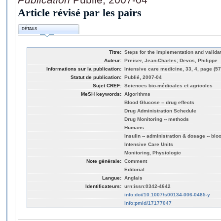
Article révisé par les pairs
DÉTAILS
Titre:
Steps for the implementation and validat
Auteur:
Preiser, Jean-Charles; Devos, Philippe
Informations sur la publication:
Intensive care medicine, 33, 4, page (5
Statut de publication:
Publié, 2007-04
Sujet CREF:
Sciences bio-médicales et agricoles
MeSH keywords:
Algorithms
Blood Glucose -- drug effects
Drug Administration Schedule
Drug Monitoring -- methods
Humans
Insulin -- administration & dosage -- bl
Intensive Care Units
Monitoring, Physiologic
Note générale:
Comment
Editorial
Langue:
Anglais
Identificateurs:
urn:issn:0342-4642
info:doi/10.1007/s00134-006-0485-y
info:pmid/17177047