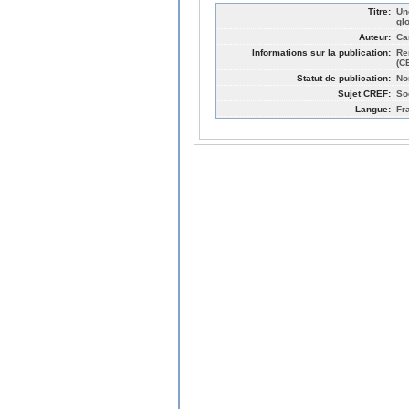
Titre:
Un
gl
Auteur:
Ca
Informations sur la publication:
Re
(C
Statut de publication:
No
Sujet CREF:
So
Langue:
Fr