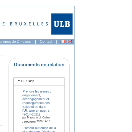
propos de DI-fusion
|
Contact
|
Documents en relation
DI-fusion
Prendre les armes :
engagement,
désengagement et
reconfiguration des
trajectoires dans
l'Ukraine en guerre
(2014-2021)
par Maestracci, Coline
2027-12-15
Publication
L'amour au temps de la
globalisation. Déplier le