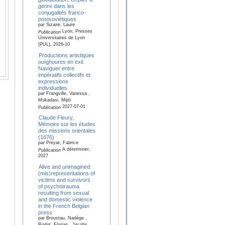
genre dans les
conjugalités franco-
postsoviétiques
par Sizaire, Laure
Lyon, Presses
Publication
Universitaires de Lyon
(PUL), 2026-10
Productions artistiques
ouïghoures en exil.
Naviguer entre
impératifs collectifs et
expressions
individuelles.
par Frangville, Vanessa ,
Mukadasi, Mijiti
2027-07-01
Publication
Claude Fleury,
Mémoire sur les études
des missions orientales
(1676)
par Preyat, Fabrice
A déterminer,
Publication
2027
Alive and unimagined:
(mis)representations of
victims and survivors
of psychotrauma
resulting from sexual
and domestic violence
in the French Belgian
press
par Broustau, Nadège ,