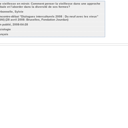
e vieillesse en miroir. Comment penser la vieillesse dans une approche
obale et l’aborder dans la diversité de ses formes?
rbonnelle, Sylvie
ncontre-débat “Dialogues interculturels 2008 : Du neuf avec les vieux”
BAI) (28 avril 2008: Bruxelles, Fondation Jourdan)
n publié, 2008-04-28
ciologie
ançais