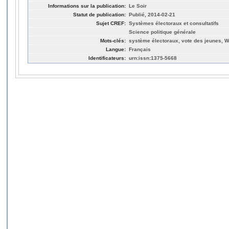
Informations sur la publication:
Le Soir
Statut de publication:
Publié, 2014-02-21
Sujet CREF:
Systèmes électoraux et consultatifs
Science politique générale
Mots-clés:
système électoraux, vote des jeunes, W
Langue:
Français
Identificateurs:
urn:issn:1375-5668