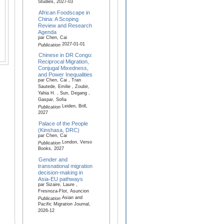
Studies, 2027-03
African Foodscape in
China: A Scoping
Review and Research
Agenda
par Chen, Cai
2027-01-01
Publication
Chinese in DR Congo:
Reciprocal Migration,
Conjugal Mixedness,
and Power Inequalities
par Chen, Cai , Tran
Sautede, Emilie , Zoubir,
Yahia H. , Sun, Degang ,
Gaspar, Sofia
Leiden, Brill,
Publication
2027
Palace of the People
(Kinshasa, DRC)
par Chen, Cai
London, Verso
Publication
Books, 2027
Gender and
transnational migration
decision-making in
Asia-EU pathways
par Sizaire, Laure ,
Fresnoza-Flot, Asuncion
Asian and
Publication
Pacific Migration Journal,
2026-12