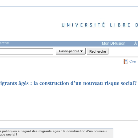
herche
Mon DI-fusion
|
À 
Passe-partout
Citer
igrants âgés : la construction d’un nouveau risque social?
s politiques à l’égard des migrants âgés : la construction d’un nouveau
sque social?