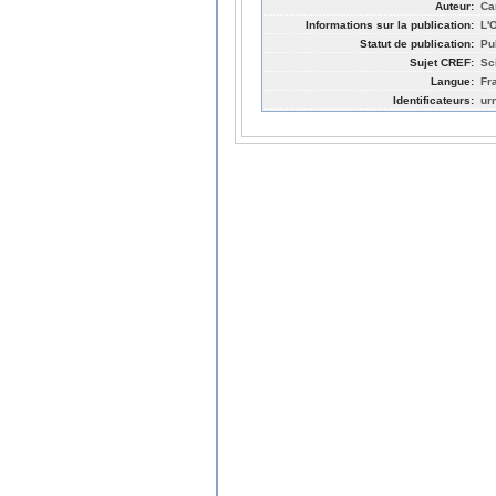
Auteur:
Ca
Informations sur la publication:
L'
Statut de publication:
Pu
Sujet CREF:
Sc
Langue:
Fr
Identificateurs:
ur