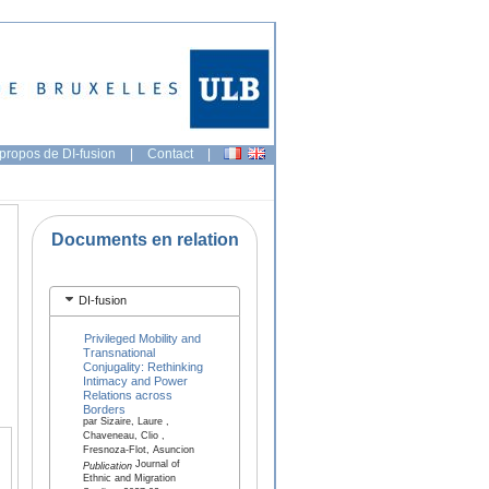
propos de DI-fusion
|
Contact
|
Documents en relation
DI-fusion
Privileged Mobility and
Transnational
Conjugality: Rethinking
Intimacy and Power
Relations across
Borders
par Sizaire, Laure ,
Chaveneau, Clio ,
Fresnoza-Flot, Asuncion
Journal of
Publication
Ethnic and Migration