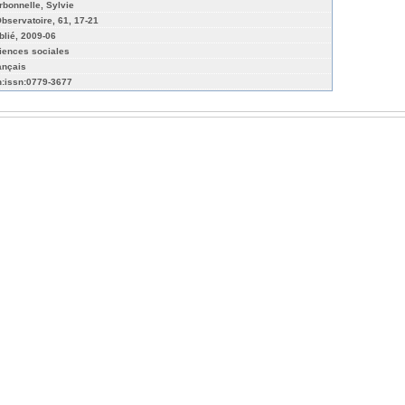
rbonnelle, Sylvie
Observatoire, 61, 17-21
blié, 2009-06
iences sociales
ançais
n:issn:0779-3677