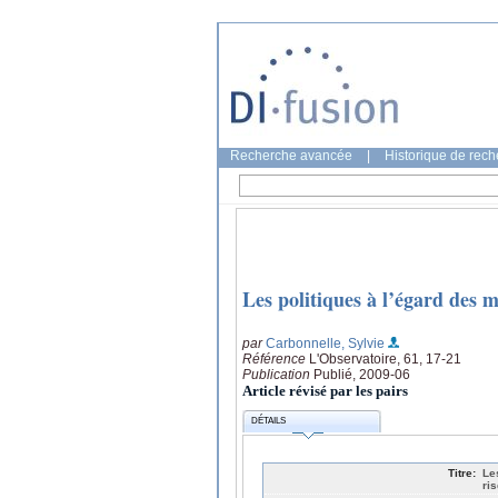
Recherche avancée
|
Historique de rec
Les politiques à l’égard des m
par
Carbonnelle, Sylvie
Référence
L'Observatoire, 61, 17-21
Publication
Publié, 2009-06
Article révisé par les pairs
DÉTAILS
Titre:
Le
ri