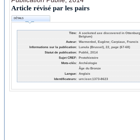
Article révisé par les pairs
DÉTAILS
Titre:
A socketed axe discovered in Ottenburg
Belgium)
Auteur:
Warmenbol, Eugène; Carpiaux, Francis
Informations sur la publication:
Lunula (Brussel), 22, page (67-68)
Statut de publication:
Publié, 2014
Sujet CREF:
Protohistoire
Mots-clés:
Archéologie
Âge du Bronze
Langue:
Anglais
Identificateurs:
urn:issn:1373-8623