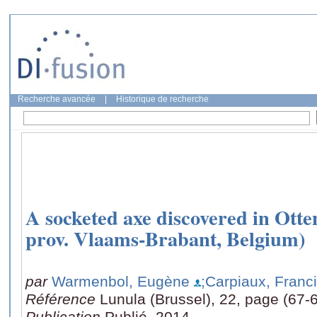
Recherche avancée
|
Historique de recherche
A socketed axe discovered in Ott
prov. Vlaams-Brabant, Belgium)
par
Warmenbol, Eugène
;Carpiaux, Franc
Référence
Lunula (Brussel), 22, page (67-
Publication
Publié, 2014