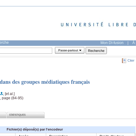
herche
Mon DI-fusion
|
À 
Passe-partout
Citer
dans des groupes médiatiques français
; [et al.]
, page (84-95)
STATISTIQUES
Fichier(s) déposé(s) par l'encodeur