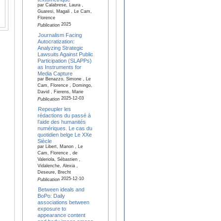
par Calabrese, Laura ,
Guaresi, Magali , Le Cam,
Florence
2025
Publication
Journalism Facing
Autocratization:
Analyzing Strategic
Lawsuits Against Public
Participation (SLAPPs)
as Instruments for
Media Capture
par Benazzo, Simone , Le
Cam, Florence , Domingo,
David , Fierens, Marie
2025-12-03
Publication
Repeupler les
rédactions du passé à
l’aide des humanités
numériques. Le cas du
quotidien belge Le XXe
Siècle
par Libert, Manon , Le
Cam, Florence , de
Valeriola, Sébastien ,
Vidalenche, Alexia ,
Deseure, Brecht
2025-12-10
Publication
Between ideals and
BoPo: Daily
associations between
exposure to
appearance content