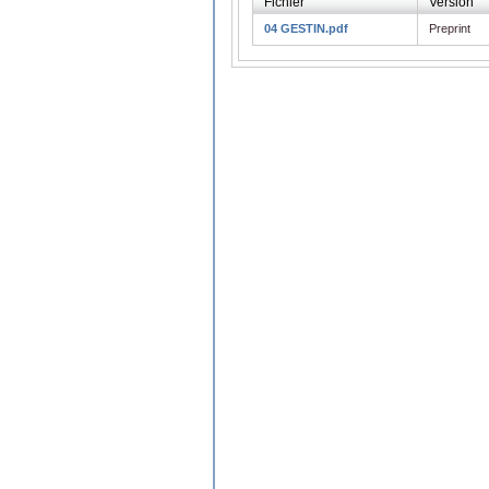
Fichier
Version
04 GESTIN.pdf
Preprint