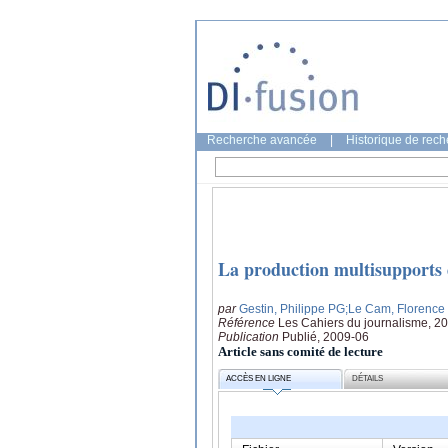
Recherche avancée
|
Historique de rec
La production multisupports 
par
Gestin, Philippe PG
;Le Cam, Florence
Référence
Les Cahiers du journalisme, 20
Publication
Publié, 2009-06
Article sans comité de lecture
ACCÈS EN LIGNE
DÉTAILS