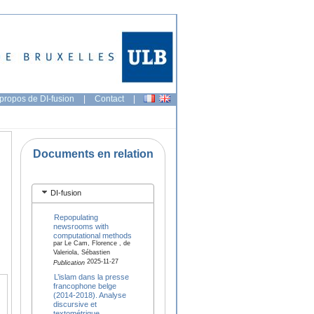
propos de DI-fusion
|
Contact
|
Documents en relation
DI-fusion
Repopulating
newsrooms with
computational methods
par Le Cam, Florence , de
Valeriola, Sébastien
2025-11-27
Publication
L’islam dans la presse
francophone belge
(2014-2018). Analyse
discursive et
textométrique