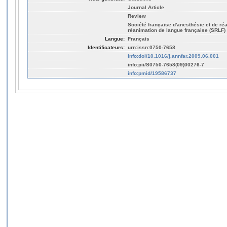
Journal Article
Review
Société française d'anesthésie et de ré
réanimation de langue française (SRLF)
Langue:
Français
Identificateurs:
urn:issn:0750-7658
info:doi/10.1016/j.annfar.2009.06.001
info:pii/S0750-7658(09)00276-7
info:pmid/19586737