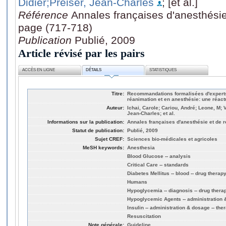
Didier
;Preiser, Jean-Charles
; [et al.]
Référence
Annales françaises d'anesthésie
page (717-718)
Publication
Publié, 2009
Article révisé par les pairs
ACCÈS EN LIGNE
DÉTAILS
STATISTIQUES
Titre:
Recommandations formalisées d'experts
réanimation et en anesthésie: une réact
Auteur:
Ichai, Carole; Cariou, André; Leone, M; V
Jean-Charles; et al.
Informations sur la publication:
Annales françaises d'anesthésie et de r
Statut de publication:
Publié, 2009
Sujet CREF:
Sciences bio-médicales et agricoles
MeSH keywords:
Anesthesia
Blood Glucose -- analysis
Critical Care -- standards
Diabetes Mellitus -- blood -- drug therap
Humans
Hypoglycemia -- diagnosis -- drug thera
Hypoglycemic Agents -- administration &
Insulin -- administration & dosage -- the
Resuscitation
Note générale:
Guideline