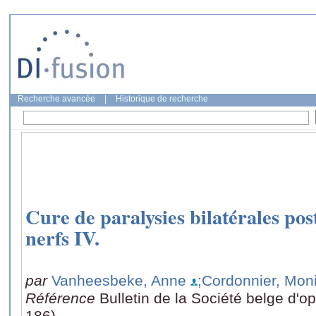
Recherche avancée
|
Historique de recherche
Cure de paralysies bilatérales po
nerfs IV.
par
Vanheesbeke, Anne
;Cordonnier, Mon
Référence
Bulletin de la Société belge d'o
186)