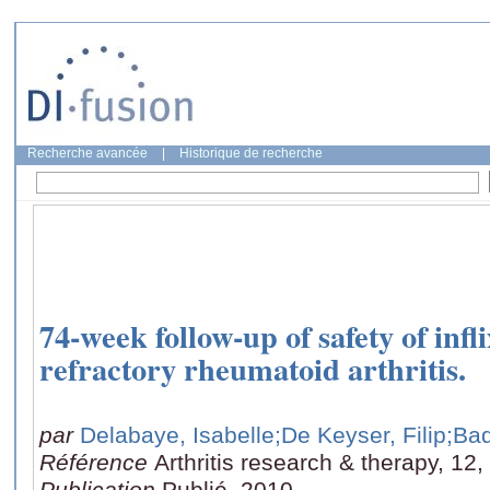
Recherche avancée
|
Historique de recherche
74-week follow-up of safety of infl
refractory rheumatoid arthritis.
par
Delabaye, Isabelle
;De Keyser, Filip
;Bad
Référence
Arthritis research & therapy, 12
Publication
Publié, 2010