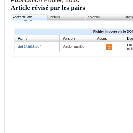
Article révisé par les pairs
ACCÈS EN LIGNE
DÉTAILS
CONTENU
STATI
Fichier importé via le DOI
Fichier
Version
Accès
Des
Full
doi 141918.pdf
Version publiée
or f