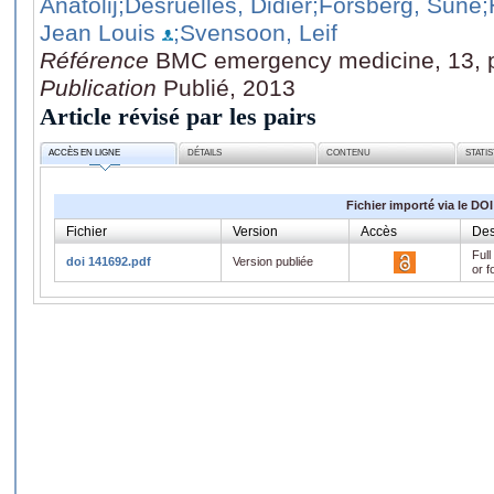
Anatolij
;Desruelles, Didier
;Forsberg, Sune
;
Jean Louis
;Svensoon, Leif
Référence
BMC emergency medicine, 13, 
Publication
Publié, 2013
Article révisé par les pairs
ACCÈS EN LIGNE
DÉTAILS
CONTENU
STATI
Fichier importé via le DOI
Fichier
Version
Accès
Des
Full
doi 141692.pdf
Version publiée
or f