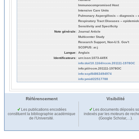
Immunocompromised Host
Intensive Care Units
Pulmonary Aspergillosis -- diagnosis --
Respiratory Tract Diseases -- epidemiol
Sensitivity and Specificity
Note générale:
Journal Article
Multicenter Study
Research Support, Non-U.S. Gov't
SCOPUS: ar.j
Langue:
Anglais
Identificateurs:
urn:issn:1073-449X
info:doi/10.1164/rccm.201111-1978OC
info:pii/rccm.201111-1978OC
info:scp/84863494974
info:pmid/22517788
Référencement
Visibilité
Les publications encodées
Les documents déposés so
constituent la bibliographie académique
indexés par les moteurs de rech
de l'Université.
(Google Scholar,…).