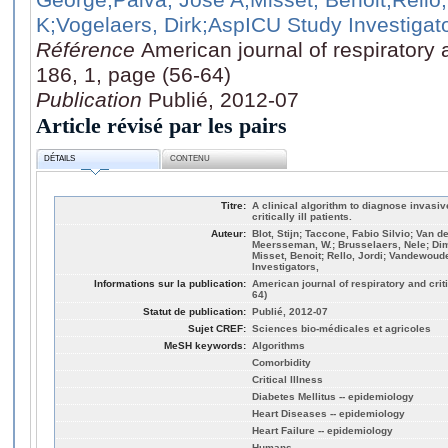
K
;Vogelaers, Dirk
;AspICU Study Investigato
Référence
American journal of respiratory 
186, 1, page (56-64)
Publication
Publié, 2012-07
Article révisé par les pairs
DÉTAILS
CONTENU
Titre:
A clinical algorithm to diagnose invasi
critically ill patients.
Auteur:
Blot, Stijn; Taccone, Fabio Silvio; Van 
Meersseman, W.; Brusselaers, Nele; Di
Misset, Benoit; Rello, Jordi; Vandewoud
Investigators,
Informations sur la publication:
American journal of respiratory and crit
64)
Statut de publication:
Publié, 2012-07
Sujet CREF:
Sciences bio-médicales et agricoles
MeSH keywords:
Algorithms
Comorbidity
Critical Illness
Diabetes Mellitus -- epidemiology
Heart Diseases -- epidemiology
Heart Failure -- epidemiology
Humans