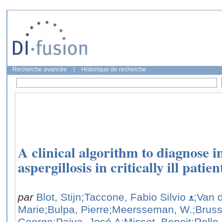
Recherche avancée
|
Historique de recherche
A clinical algorithm to diagnose 
aspergillosis in critically ill patien
par
Blot, Stijn
;Taccone, Fabio Silvio
;Van 
Marie
;Bulpa, Pierre
;Meersseman, W.
;Bruss
George
;Paiva, José A
;Misset, Benoit
;Rello,