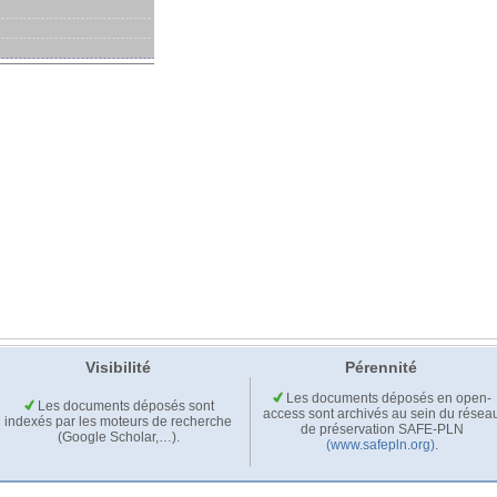
Visibilité
Pérennité
Les documents déposés en open-
Les documents déposés sont
access sont archivés au sein du résea
indexés par les moteurs de recherche
de préservation SAFE-PLN
(Google Scholar,…).
(www.safepln.org)
.