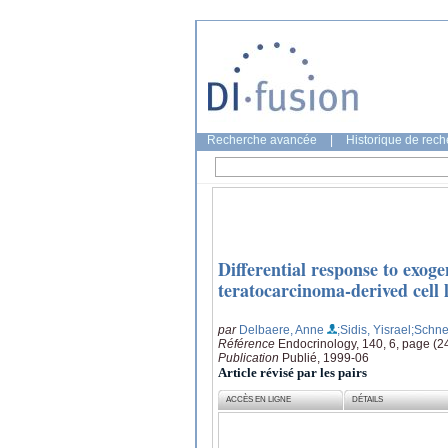
Recherche avancée
|
Historique de rec
Differential response to exo
teratocarcinoma-derived cell li
par
Delbaere, Anne
;Sidis, Yisrael
;Schne
Référence
Endocrinology, 140, 6, page (
Publication
Publié, 1999-06
Article révisé par les pairs
ACCÈS EN LIGNE
DÉTAILS