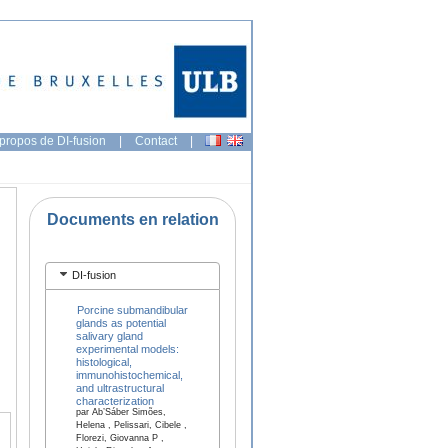
propos de DI-fusion
|
Contact
|
Documents en relation
DI-fusion
Porcine submandibular
glands as potential
salivary gland
experimental models:
histological,
immunohistochemical,
and ultrastructural
characterization
par Ab’Sáber Simões,
Helena , Pelissari, Cibele ,
Florezi, Giovanna P ,