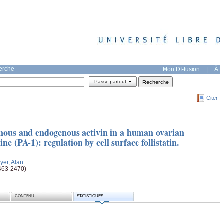
herche
Mon DI-fusion
|
À 
Passe-partout
Citer
genous and endogenous activin in a human ovarian
ne (PA-1): regulation by cell surface follistatin.
yer, Alan
2463-2470)
CONTENU
STATISTIQUES