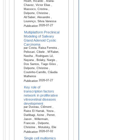
Hsieh, Ricardo , Arana-
Chavez, Victor Elias ,
Massoco, Cristina ,
Delporte, Christine ,
Ab’Saber, Alexandre ,
Lourenço, Silvia Vanessa
2026-07-27
Publication
Multiplatform Preclinical
Modeling of Salivary
Gland Adenoid Cystic
Carcinoma
par Costa, Raisa Ferreira ,
Pelissari, Cibele , M'Rabet,
Nasiha , Rodrigues Lé,
Nayana , Bolaky, Nargis ,
Dos Santos, Tiago Góss ,
Delporte, Christine ,
Coutinho-Camillo, Cláudia
Malheiros
2026-07-27
Publication
Key role of
transcription factors
network in proliferative
vitreoretinal diseases
development
par Duveau, Clément ,
Raiss El Harrak, Yosra ,
Datlibagi, Azine , Perret,
Jason , Willermain,
Francois , Delporte,
Christine , Motulsky, Elie
2026-07-02
Publication
Single cell multiomics