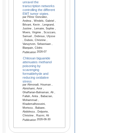
unravel the
transcription networks
controlling the different
EMT tumor states.
par Pérez González,
Andrea , Windels, Gabriel ,
Bévant, Kevin , Lengrand,
Justine , Lemaire, Sophie ,
Moers, Virginie , Scozzaro,
Samuel , Debroux, Ulysse
, Dubois, Christine ,
Vanuytven, Sebastiaan ,
Blanpain, Cédric
2026-07
Publication
Chitosan biguanide
attenuates methanol
poisoning by
scavenging
formaldehyde and
reducing oxidative
stress
par Alimoradi, Houman ,
Abrishami, Amir ,
Ghaffarian-Bahraman, Ali ,
Fallah, Anita , Babacian,
Mohammad ,
Khademalhosseini,
Morteza , Babaee,
Abdolreza , Delporte,
Christine , Razmi, Ali
2026-06-30
Publication