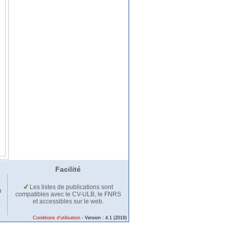
Facilité
Les listes de publications sont
u
compatibles avec le CV-ULB, le FNRS
et accessibles sur le web.
Conditions d'utilisation
- Version : 4.1 (2019)