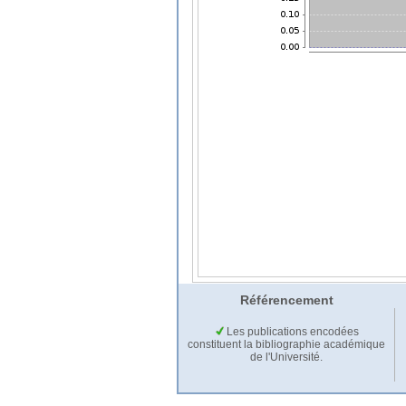
Référencement
Les publications encodées
constituent la bibliographie académique
de l'Université.