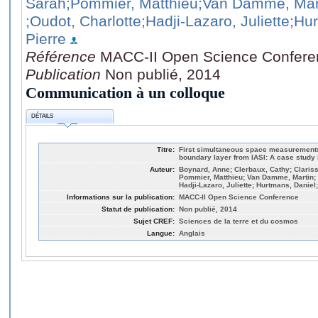
Sarah
;Pommier, Matthieu
;Van Damme, Mar
;Oudot, Charlotte
;Hadji-Lazaro, Juliette
;Hu
Pierre
Référence
MACC-II Open Science Confere
Publication
Non publié, 2014
Communication à un colloque
DÉTAILS
Titre:
First simultaneous space measurements 
boundary layer from IASI: A case study 
Auteur:
Boynard, Anne; Clerbaux, Cathy; Clariss
Pommier, Matthieu; Van Damme, Martin; 
Hadji-Lazaro, Juliette; Hurtmans, Daniel
Informations sur la publication:
MACC-II Open Science Conference
Statut de publication:
Non publié, 2014
Sujet CREF:
Sciences de la terre et du cosmos
Langue:
Anglais