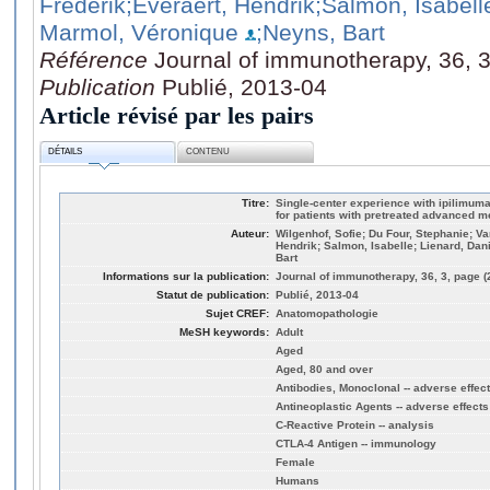
Frederik
;Everaert, Hendrik
;Salmon, Isabell
Marmol, Véronique
;Neyns, Bart
Référence
Journal of immunotherapy, 36, 
Publication
Publié, 2013-04
Article révisé par les pairs
DÉTAILS
CONTENU
Titre:
Single-center experience with ipilimu
for patients with pretreated advanced 
Auteur:
Wilgenhof, Sofie; Du Four, Stephanie; V
Hendrik; Salmon, Isabelle; Lienard, Dan
Bart
Informations sur la publication:
Journal of immunotherapy, 36, 3, page (
Statut de publication:
Publié, 2013-04
Sujet CREF:
Anatomopathologie
MeSH keywords:
Adult
Aged
Aged, 80 and over
Antibodies, Monoclonal -- adverse effect
Antineoplastic Agents -- adverse effects
C-Reactive Protein -- analysis
CTLA-4 Antigen -- immunology
Female
Humans