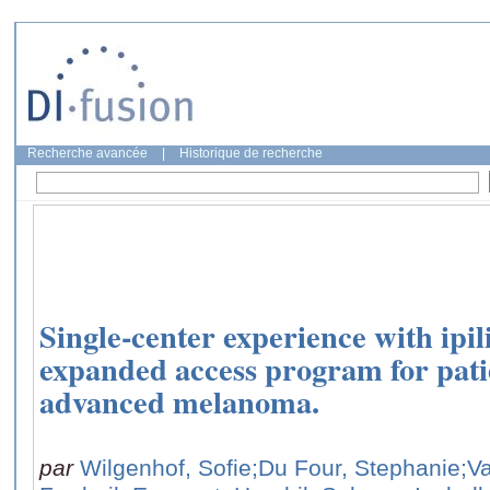
Recherche avancée
|
Historique de recherche
Single-center experience with ip
expanded access program for pati
advanced melanoma.
par
Wilgenhof, Sofie
;Du Four, Stephanie
;V