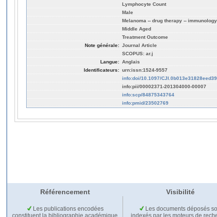
Lymphocyte Count
Male
Melanoma -- drug therapy -- immunology
Middle Aged
Treatment Outcome
Note générale:
Journal Article
SCOPUS: ar.j
Langue:
Anglais
Identificateurs:
urn:issn:1524-9557
info:doi/10.1097/CJI.0b013e31828eed39
info:pii/00002371-201304000-00007
info:scp/84875343764
info:pmid/23502769
Référencement
Visibilité
Les publications encodées
Les documents déposés so
constituent la bibliographie académique
indexés par les moteurs de rech