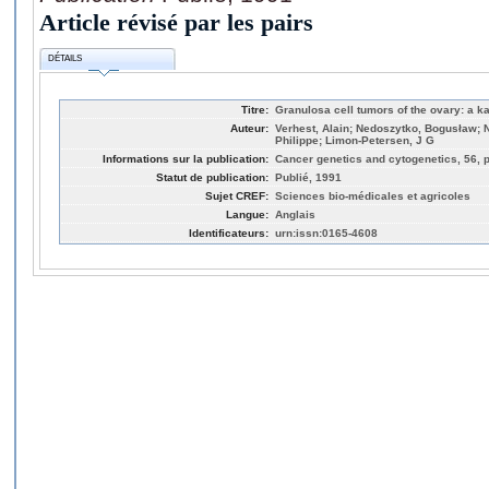
Article révisé par les pairs
DÉTAILS
Titre:
Granulosa cell tumors of the ovary: a k
Auteur:
Verhest, Alain; Nedoszytko, Bogusław; 
Philippe; Limon-Petersen, J G
Informations sur la publication:
Cancer genetics and cytogenetics, 56, 
Statut de publication:
Publié, 1991
Sujet CREF:
Sciences bio-médicales et agricoles
Langue:
Anglais
Identificateurs:
urn:issn:0165-4608