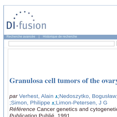
Recherche avancée
|
Historique de recherche
Granulosa cell tumors of the ovary
par
Verhest, Alain
;Nedoszytko, Bogusław
;Simon, Philippe
;Limon-Petersen, J G
Référence
Cancer genetics and cytogeneti
Publication
Publié, 1991