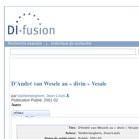
Recherche avancée
|
Historique de recherche
D'André van Wesele au « divin » Vesale
par
Vanherweghem, Jean-Louis
Publication
Publié, 2001-02
Autre
DÉTAILS
Titre:
D'André van Wesele au « divin » Vesale
Auteur:
Vanherweghem, Jean-Louis
Statut de publication:
Publié, 2001-02