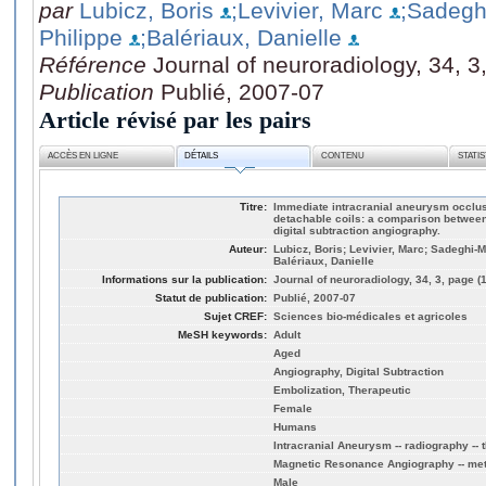
par
Lubicz, Boris
;Levivier, Marc
;Sadeghi
Philippe
;Balériaux, Danielle
Référence
Journal of neuroradiology, 34, 
Publication
Publié, 2007-07
Article révisé par les pairs
ACCÈS EN LIGNE
DÉTAILS
CONTENU
STATI
Titre:
Immediate intracranial aneurysm occlusi
detachable coils: a comparison between
digital subtraction angiography.
Auteur:
Lubicz, Boris; Levivier, Marc; Sadeghi-M
Balériaux, Danielle
Informations sur la publication:
Journal of neuroradiology, 34, 3, page (
Statut de publication:
Publié, 2007-07
Sujet CREF:
Sciences bio-médicales et agricoles
MeSH keywords:
Adult
Aged
Angiography, Digital Subtraction
Embolization, Therapeutic
Female
Humans
Intracranial Aneurysm -- radiography -- 
Magnetic Resonance Angiography -- me
Male