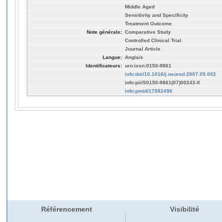
Middle Aged
Sensitivity and Specificity
Treatment Outcome
Note générale:
Comparative Study
Controlled Clinical Trial
Journal Article
Langue:
Anglais
Identificateurs:
urn:issn:0150-9861
info:doi/10.1016/j.neurad.2007.05.002
info:pii/S0150-9861(07)00243-X
info:pmid/17582496
Référencement
Visibilité