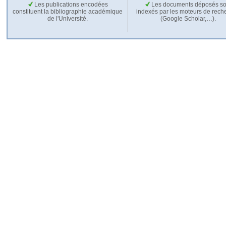
Les publications encodées
Les documents déposés so
constituent la bibliographie académique
indexés par les moteurs de rech
de l'Université.
(Google Scholar,…).