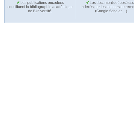
Les publications encodées
Les documents déposés so
constituent la bibliographie académique
indexés par les moteurs de rech
de l'Université.
(Google Scholar,…).