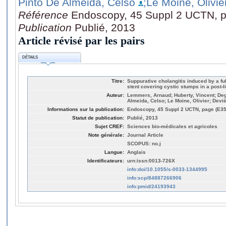
Pinto De Almeida, Celso
;Le Moine, Olivie
Référence
Endoscopy, 45 Suppl 2 UCTN, 
Publication
Publié, 2013
Article révisé par les pairs
DÉTAILS
Titre:
Suppurative cholangitis induced by a fu
stent covering cystic stumps in a post-li
Auteur:
Lemmers, Arnaud; Huberty, Vincent; Deg
Almeida, Celso; Le Moine, Olivier; Devi
Informations sur la publication:
Endoscopy, 45 Suppl 2 UCTN, page (E3
Statut de publication:
Publié, 2013
Sujet CREF:
Sciences bio-médicales et agricoles
Note générale:
Journal Article
SCOPUS: no.j
Langue:
Anglais
Identificateurs:
urn:issn:0013-726X
info:doi/10.1055/s-0033-1344995
info:scp/84887266906
info:pmid/24193943