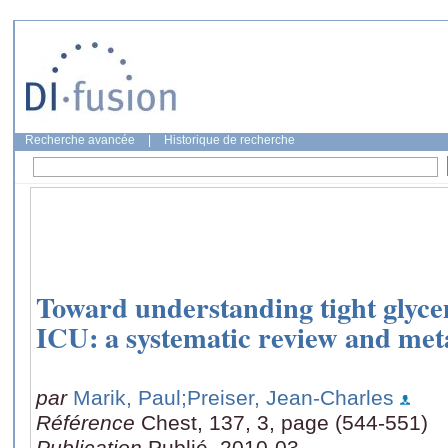
Recherche avancée
|
Historique de recherche
Toward understanding tight glycem
ICU: a systematic review and meta
par
Marik, Paul
;Preiser, Jean-Charles
Référence
Chest, 137, 3, page (544-551)
Publication
Publié, 2010-03