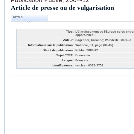
Article de presse ou de vulgarisation
DÉTAILS
Titre:
L'élargissement de l'Europe et les entre
opportunités ?
Auteur:
Sagesser, Caroline; Wunderle, Marcus
Informations sur la publication:
Wallonie, 81, page (38-45)
Statut de publication:
Publié, 2004-12
Sujet CREF:
Economie
Langue:
Français
Identificateurs:
urn:issn:0379-3753