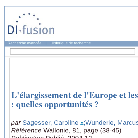
Recherche avancée
|
Historique de recherche
L'élargissement de l'Europe et le
: quelles opportunités ?
par
Sagesser, Caroline
;Wunderle, Marcu
Référence
Wallonie, 81, page (38-45)
Publication
Publié, 2004-12