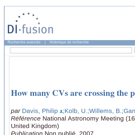
Recherche avancée
|
Historique de recherche
How many CVs are crossing the p
par
Davis, Philip
;Kolb, U.
;Willems, B.
;Gan
Référence
National Astronomy Meeting (16-
United Kingdom)
Publication
Non publié, 2007