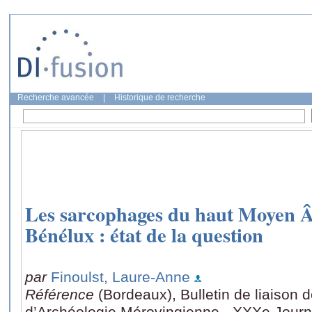
Recherche avancée
|
Historique de recherche
Les sarcophages du haut Moyen Â
Bénélux : état de la question
par
Finoulst, Laure-Anne
Référence
(Bordeaux), Bulletin de liaison 
d’Archéologie Mérovingienne - XXXe Journ