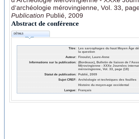
d’archéologie mérovingienne, Vol. 33, page
Publication
Publié, 2009
Abstract de conférence
DÉTAILS
Titre:
Les sarcophages du haut Moyen Âge déc
la question
Auteur:
Finoulst, Laure-Anne
Informations sur la publication:
(Bordeaux), Bulletin de liaison de l’Ass
Mérovingienne - XXXe Journées internat
mérovingienne, Vol. 33, page (18)
Statut de publication:
Publié, 2009
Sujet CREF:
Archéologie et techniques des fouilles
Histoire du moyen-age occidental
Langue:
Français