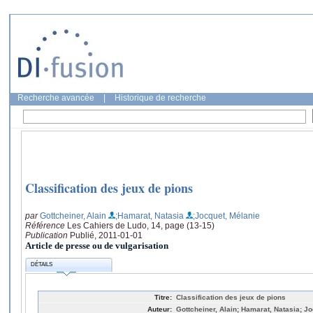
Recherche avancée
|
Historique de recherche
Classification des jeux de pions
par
Gottcheiner, Alain
;Hamarat, Natasia
;Jocquet, Mélanie
Référence
Les Cahiers de Ludo, 14, page (13-15)
Publication
Publié, 2011-01-01
Article de presse ou de vulgarisation
DÉTAILS
Titre:
Classification des jeux de pions
Auteur:
Gottcheiner, Alain; Hamarat, Natasia; J