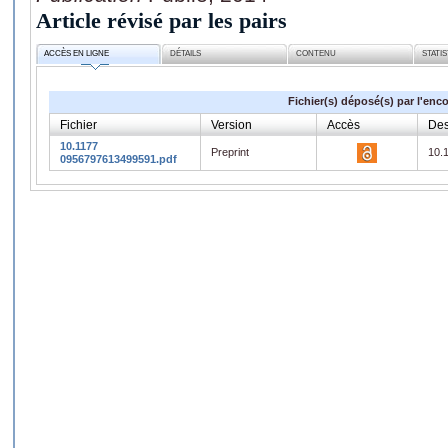
Article révisé par les pairs
ACCÈS EN LIGNE
DÉTAILS
CONTENU
STATI
Fichier(s) déposé(s) par l'enc
Fichier
Version
Accès
Des
10.1177
Preprint
10.
0956797613499591.pdf