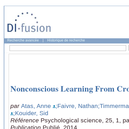
Recherche avancée
|
Historique de recherche
Nonconscious Learning From Cr
par
Atas, Anne
;Faivre, Nathan
;Timmerman
;Kouider, Sid
Référence
Psychological science, 25, 1, p
Publication
Publié, 2014