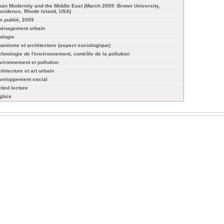
ban Modernity and the Middle East (March 2009: Brown University,
ovidence, Rhode Island, USA)
n publié, 2009
énagement urbain
ologie
banisme et architecture (aspect sociologique)
chnologie de l'environnement, contrôle de la pollution
vironnement et pollution
chitecture et art urbain
veloppement social
ited lecture
glais