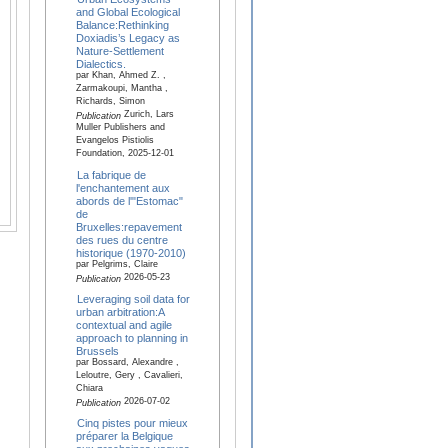
and Global Ecological
Balance:Rethinking
Doxiadis’s Legacy as
Nature-Settlement
Dialectics.
par Khan, Ahmed Z. ,
Zarmakoupi, Mantha ,
Richards, Simon
Zurich, Lars
Publication
Muller Publishers and
Evangelos Pistiolis
Foundation, 2025-12-01
La fabrique de
l'enchantement aux
abords de l'"Estomac"
de
Bruxelles:repavement
des rues du centre
historique (1970-2010)
par Pelgrims, Claire
2026-05-23
Publication
Leveraging soil data for
urban arbitration:A
contextual and agile
approach to planning in
Brussels
par Bossard, Alexandre ,
Leloutre, Gery , Cavalieri,
Chiara
2026-07-02
Publication
Cinq pistes pour mieux
préparer la Belgique