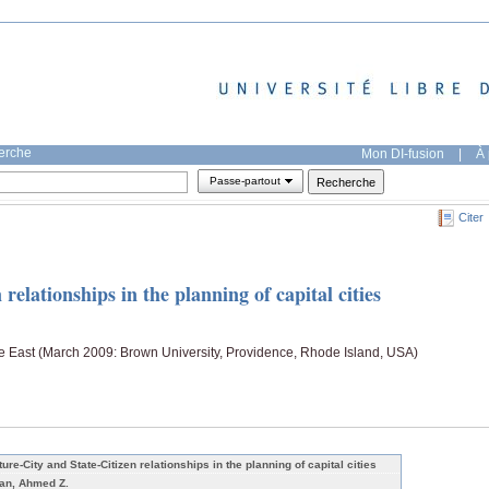
herche
Mon DI-fusion
|
À 
Passe-partout
Citer
relationships in the planning of capital cities
e East (March 2009: Brown University, Providence, Rhode Island, USA)
ure-City and State-Citizen relationships in the planning of capital cities
an, Ahmed Z.