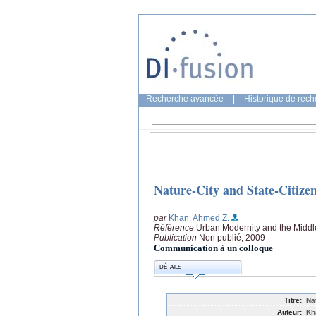
Recherche avancée
|
Historique de rec
Nature-City and State-Citizen 
par
Khan, Ahmed Z.
Référence
Urban Modernity and the Middl
Publication
Non publié, 2009
Communication à un colloque
DÉTAILS
Titre:
Nat
Auteur:
Kh