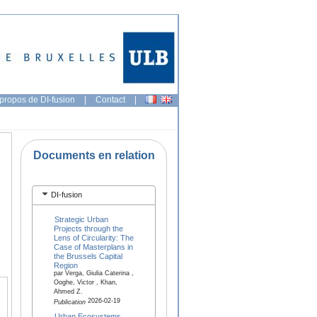
propos de DI-fusion
|
Contact
|
Documents en relation
DI-fusion
Strategic Urban
Projects through the
Lens of Circularity: The
Case of Masterplans in
the Brussels Capital
Region
par Verga, Giulia Caterina ,
Ooghe, Victor , Khan,
Ahmed Z.
2026-02-19
Publication
Urban Ecosystems