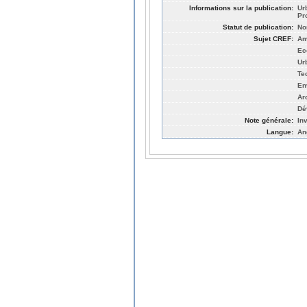
Informations sur la publication:
Ur
Pr
Statut de publication:
No
Sujet CREF:
Am
Ec
Ur
Te
En
Ar
Dé
Note générale:
Inv
Langue:
An