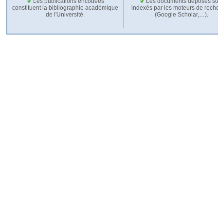
Les publications encodées
Les documents déposés so
constituent la bibliographie académique
indexés par les moteurs de rech
de l'Université.
(Google Scholar,…).