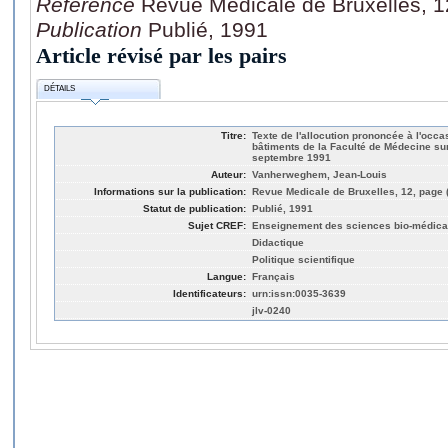
Référence
Revue Medicale de Bruxelles, 1
Publication
Publié, 1991
Article révisé par les pairs
DÉTAILS
Titre:
Texte de l'allocution prononcée à l'occ
bâtiments de la Faculté de Médecine su
septembre 1991
Auteur:
Vanherweghem, Jean-Louis
Informations sur la publication:
Revue Medicale de Bruxelles, 12, page 
Statut de publication:
Publié, 1991
Sujet CREF:
Enseignement des sciences bio-médical
Didactique
Politique scientifique
Langue:
Français
Identificateurs:
urn:issn:0035-3639
jlv-0240