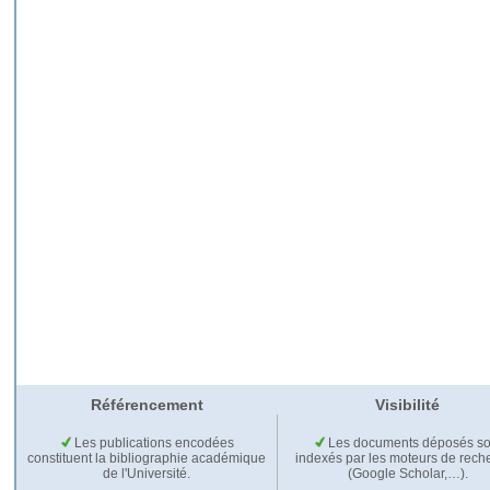
Référencement
Visibilité
Les publications encodées
Les documents déposés so
constituent la bibliographie académique
indexés par les moteurs de rech
de l'Université.
(Google Scholar,…).