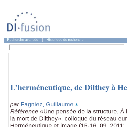
Recherche avancée
|
Historique de recherche
L’herméneutique, de Dilthey à H
par
Fagniez, Guillaume
Référence
«Une pensée de la structure. À 
la mort de Dilthey», colloque du réseau 
Herméneutique et image (15-16. 09. 2011: Un