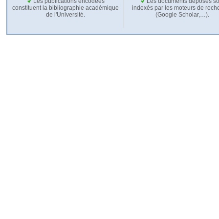
Les publications encodées
Les documents déposés so
constituent la bibliographie académique
indexés par les moteurs de rech
de l'Université.
(Google Scholar,…).